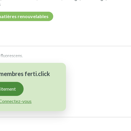
s
atières renouvelables
 fluorescens.
x membres
ferti.click
uitement
Connectez-vous