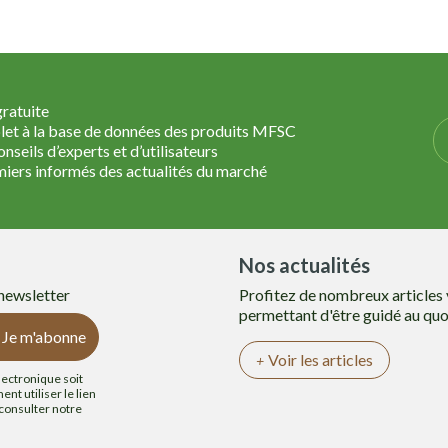
gratuite
et à la base de données des produits MFSC
nseils d’experts et d’utilisateurs
miers informés des actualités du marché
Nos actualités
 newsletter
Profitez de nombreux articles
permettant d'être guidé au quo
Je m'abonne
Voir les articles
lectronique soit
nt utiliser le lien
 consulter notre