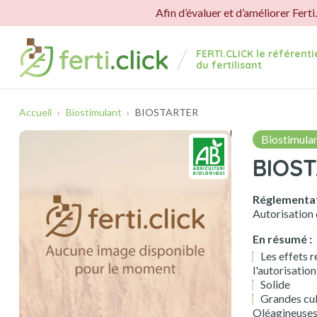
Panneau de gestion des cookies
Afin d’évaluer et d’améliorer Ferti
FERTI.CLICK le référent
du fertilisant
Accueil
Biostimulant
BIOSTARTER
Biostimula
BIOS
Réglementat
Autorisation
En résumé :
Les effets r
l'autorisatio
Solide
Grandes cult
Oléagineuses,