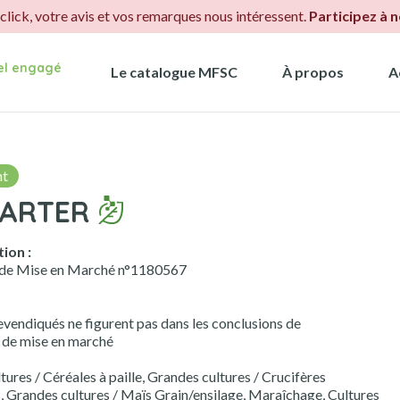
.click, votre avis et vos remarques nous intéressent.
Participez à 
iel engagé
Le catalogue MFSC
À propos
A
nt
TARTER
ion :
 de Mise en Marché n°1180567
evendiqués ne figurent pas dans les conclusions de
n de mise en marché
ures / Céréales à paille, Grandes cultures / Crucifères
 Grandes cultures / Maïs Grain/ensilage, Maraîchage, Cultures