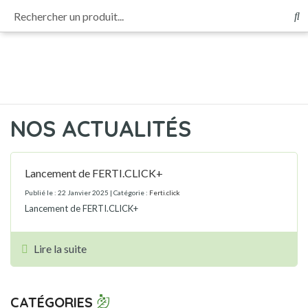
Rechercher un produit...
Panneau de gestion des cookies
Afin d’évaluer et d’améliorer Ferti.click, votre avis et vos remarques nous
intéressent.
Participez à notre enquête de satisfaction
Re
NOS ACTUALITÉS
Lancement de FERTI.CLICK+
Publié le : 22 Janvier 2025
| Catégorie :
Ferti.click
Lancement de FERTI.CLICK+
Lire la suite
CATÉGORIES