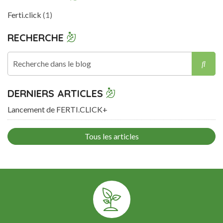
Ferti.click
(1)
RECHERCHE
Rech
DERNIERS ARTICLES
Lancement de FERTI.CLICK+
Tous les articles