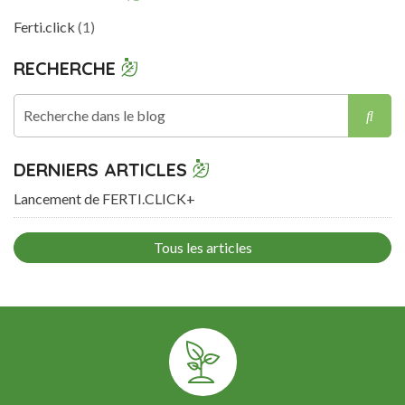
Ferti.click
(1)
RECHERCHE
Rech
DERNIERS ARTICLES
Lancement de FERTI.CLICK+
Tous les articles