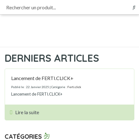
Rechercher un produit...
Panneau de gestion des cookies
Afin d’évaluer et d’améliorer Ferti.click, votre avis et vos remarques nous
intéressent.
Participez à notre enquête de satisfaction
Re
DERNIERS ARTICLES
Lancement de FERTI.CLICK+
Publié le : 22 Janvier 2025
| Catégorie :
Ferti.click
Lancement de FERTI.CLICK+
Lire la suite
CATÉGORIES