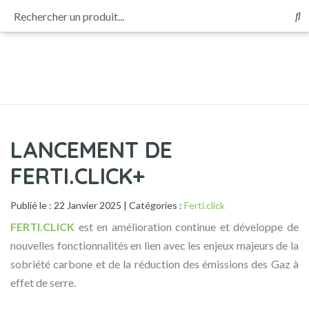
Rechercher un produit...
Panneau de gestion des cookies
Afin d’évaluer et d’améliorer Ferti.click, votre avis et vos remarques nous
intéressent.
Participez à notre enquête de satisfaction
Re
LANCEMENT DE
FERTI.CLICK+
Publié le : 22 Janvier 2025
| Catégories :
Ferti.click
FERTI.CLICK
est en amélioration continue et développe de
nouvelles fonctionnalités en lien avec les enjeux majeurs de la
sobriété carbone et de la réduction des émissions des Gaz à
effet de serre.