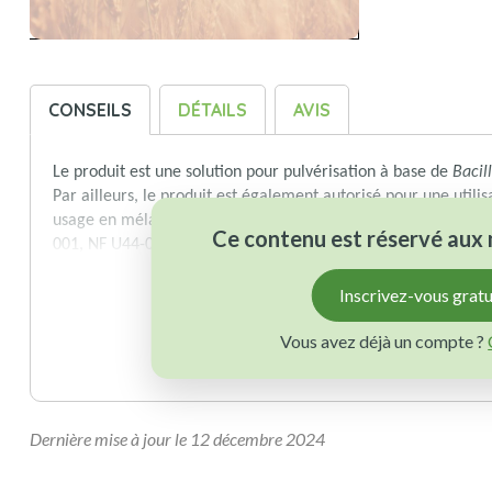
CONSEILS
DÉTAILS
AVIS
Le produit est une solution pour pulvérisation à base de
Bacil
Par ailleurs, le produit est également autorisé pour une utili
usage en mélange avec des engrais solides ou liquides ou 
Ce contenu est réservé au
001, NF U44-001, NF U44-203 ou au règlement (CE) n°2003/2
Inscrivez-vous grat
Vous avez déjà un compte ?
Dernière mise à jour le 12 décembre 2024