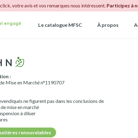
.click, votre avis et vos remarques nous intéressent.
Participez à 
iel engagé
Le catalogue MFSC
À propos
A
H N
ion :
 de Mise en Marché n°1190707
evendiqués ne figurent pas dans les conclusions de
n de mise en marché
uspension à diluer
ures
atières renouvelables