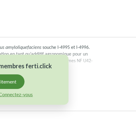
lus amyloliquefaciens
souche I-4995 et I-4996.
sation en tant qu’additif agronomique pour un
des amendements conformes aux normes NF U42-
x membres
ferti.click
003.
uitement
Connectez-vous