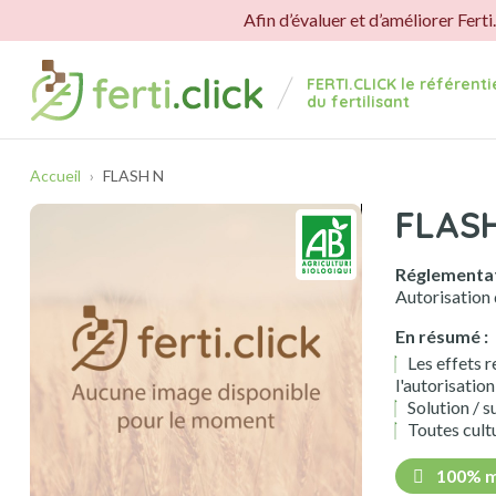
Panneau de gestion des cookies
Afin d’évaluer et d’améliorer Ferti
FERTI.CLICK le référent
du fertilisant
Accueil
FLASH N
FLAS
Réglementat
Autorisation
En résumé :
Les effets r
l'autorisatio
Solution / s
Toutes cult
100% m