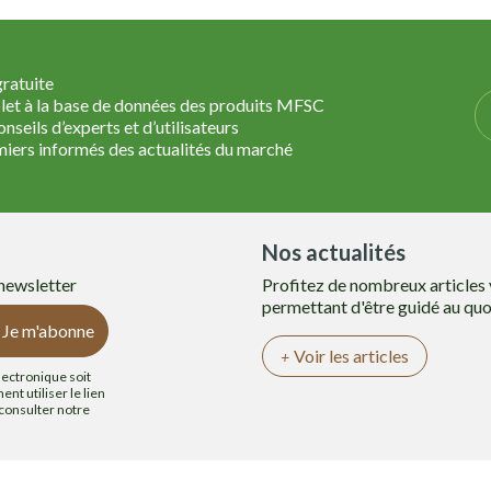
gratuite
et à la base de données des produits MFSC
nseils d’experts et d’utilisateurs
miers informés des actualités du marché
Nos actualités
 newsletter
Profitez de nombreux articles
permettant d'être guidé au quo
Je m'abonne
Voir les articles
lectronique soit
nt utiliser le lien
 consulter notre