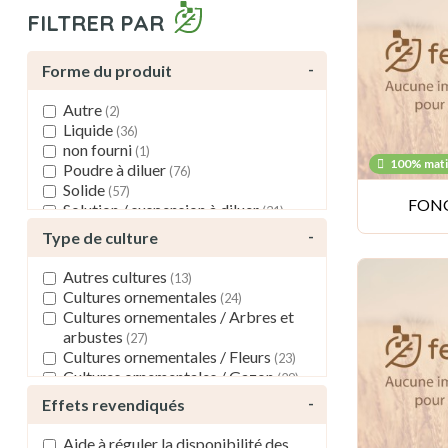
FILTRER PAR
Forme du produit
Autre
(2)
Liquide
(36)
non fourni
(1)
100% mati
Poudre à diluer
(76)
Solide
(57)
FON
Solution / suspension à diluer
(31)
Type de culture
Autres cultures
(13)
Cultures ornementales
(24)
Cultures ornementales / Arbres et
arbustes
(27)
Cultures ornementales / Fleurs
(23)
Cultures ornementales / Gazon
(29)
Cultures pérennes
(6)
Effets revendiqués
Cultures pérennes / Arbres fruitiers
(48)
Aide à réguler la disponibilité des