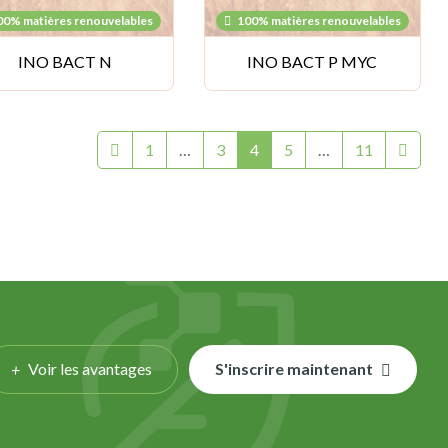
00% matières renouvelables
100% matières renouvelables
INO BACT N
INO BACT P MYC
Précédent
Suivant
1
…
3
4
5
…
11
Voir les avantages
S'inscrire maintenant