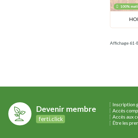
100% mati
HOR
Affichage 61-8
Inscription 
Devenir membre
Accès compl
Accès aux co
ferti.click
Être les pre