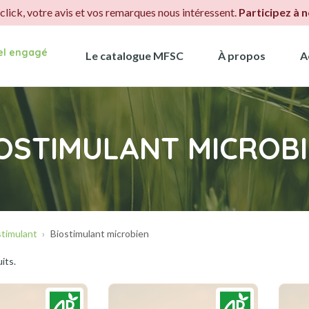
.click, votre avis et vos remarques nous intéressent.
Participez à 
iel engagé
Le catalogue MFSC
À propos
A
OSTIMULANT MICROB
stimulant
Biostimulant microbien
uits.