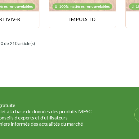
ères renouvelables
100% matières renouvelables
1
TIVIV-R
IMPULS TD
0 de 210 article(s)
gratuite
et à la base de données des produits MFSC
nseils d’experts et d’utilisateurs
miers informés des actualités du marché