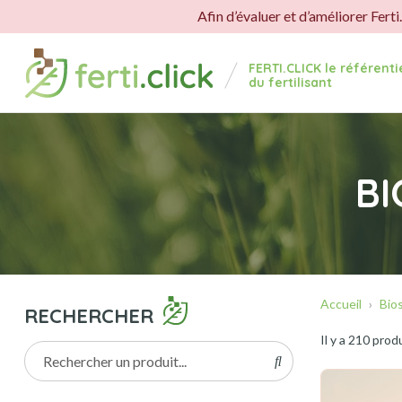
Panneau de gestion des cookies
Afin d’évaluer et d’améliorer Ferti
FERTI.CLICK le référent
du fertilisant
BI
Accueil
Bio
RECHERCHER
Il y a 210 prod
Rechercher un produit...
Rechercher